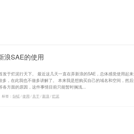
新浪SAE的使用
首发于烂泥行天下。 最近这几天一直在弄新浪的SAE，总体感觉使用起
比较多，在此我也不做多讲解了。 本来我是想购买自己的域名和空间，然
各方面的原因，这件事情目前只能暂时搁浅...
标签：
SAE
/
使用
/
关于
/
新浪
/
烂泥