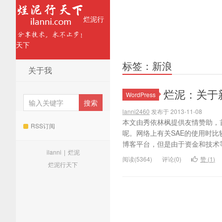
烂泥行
天下
标签：新浪
关于我
烂泥：关于
WordPress
lanni2460
发布于 2013-11-08
本文由秀依林枫提供友情赞助，
RSS订阅
呢。网络上有关SAE的使用时
博客平台，但是由于资金和技术等
ilanni
|
烂泥
阅读(5364)
评论(0)
赞 (
1
)
烂泥行天下