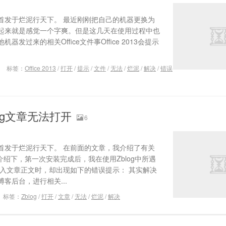
首发于烂泥行天下。 最近刚刚把自己的机器更换为
13使用起来就是感觉一个字爽。但是这几天在使用过程中也
发过来的相关Office文件事Office 2013会提示
标签：
Office 2013
/
打开
/
提示
/
文件
/
无法
/
烂泥
/
解决
/
错误
og文章无法打开
6
首发于烂泥行天下。 在前面的文章，我介绍了有关
来介绍下，第一次安装完成后，我在使用Zblog中所遇
进入文章正文时，却出现如下的错误提示： 其实解决
客后台，进行相关...
标签：
Zblog
/
打开
/
文章
/
无法
/
烂泥
/
解决