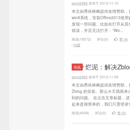
lanni2460
发布于 2013-11-10
本文由秀依林枫提供友情赞助，
win8系统，安装Office20
发现一些问题。比如在打开从其他机器
错误，并且无法打开：“Wo...
阅读(18572)
评论(0)
赞 (
4
)
/
问题
烂泥：解决Zbl
实战
lanni2460
发布于 2013-11-09
本文由秀依林枫提供友情赞助，
Zblog 的安装。那么今天我再
到的问题。 在点击文章标题，
起来是很简单的，我们只需登录博
阅读(4008)
评论(0)
赞 (
0
)