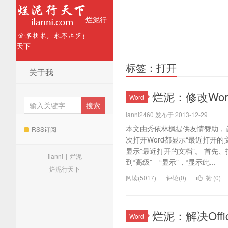
烂泥行
天下
标签：打开
关于我
烂泥：修改Wor
Word
lanni2460
发布于 2013-12-29
本文由秀依林枫提供友情赞助，首发
RSS订阅
次打开Word都显示“最近打开
显示”最近打开的文档”。 首先、打
ilanni
|
烂泥
到“高级”—“显示”，“显示此...
烂泥行天下
阅读(5017)
评论(0)
赞 (
0
)
烂泥：解决Off
Word