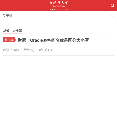
关于我
标签：大小写
烂泥：Oracle表空间名称是区分大小写
数据库
阅读(7166)
评论(0)
赞 (
1
)