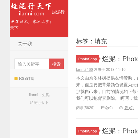
烂泥行
天下
标签：填充
关于我
烂泥：Phot
PhotoShop
lanni2460
发布于 2013-11-10
本文由秀依林枫提供友情赞助，
RSS订阅
来，但是要把背景颜色设置为无
那就自己来，目前的情况如下截
ilanni
|
烂泥
我们可以把背景删除。 呵呵，我
烂泥行天下
阅读(5629)
评论(0)
赞 (
0
)
烂泥：Pho
PhotoShop