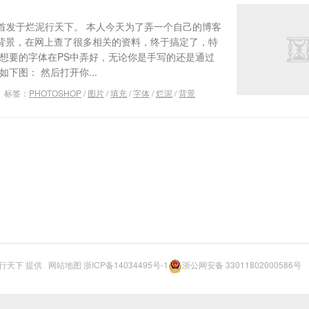
首发于烂泥行天下。 本人今天为了弄一个自己的博客
的背景，在网上查了很多相关的资料，终于搞定了，特
你想要的字体在PS中弄好，无论你是手写的还是通过
下图： 然后打开你...
标签：
PHOTOSHOP
/
图片
/
填充
/
字体
/
烂泥
/
背景
行天下
提供
网站地图
浙ICP备14034495号-1
浙公网安备 33011802000586号