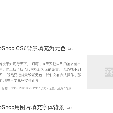
oShop CS6背景填充为无色
3
首发于烂泥行天下。 呵呵，今天要把自己的签名都出
色。网上找了找也没有找到相应的设置。 既然找不到
图： 既然要把背景设置无色，我们没有办法操作，那
们现在只要鼠标按住背景...
标签：
CS6
/
PHOTOSHOP
/
填充
/
无色
/
烂泥
/
背景
toShop用图片填充字体背景
7