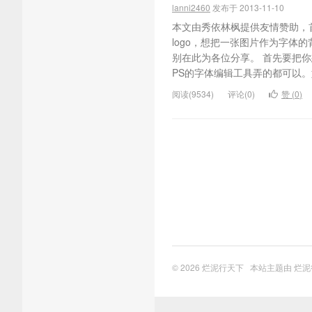
lanni2460
发布于 2013-11-10
本文由秀依林枫提供友情赞助，
logo，想把一张图片作为字体
别在此为各位分享。 首先要把
PS的字体编辑工具弄的都可以。如
阅读(9534)
评论(0)
赞 (
0
)
© 2026
烂泥行天下
本站主题由
烂泥