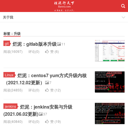
关于我
标签：升级
烂泥：gitlab版本升级
git
11
阅读(16097)
评论(0)
赞 (
6
)
烂泥：centos7 yum方式升级内核
Linux
（2021.12.02更新）
7
阅读(24855)
评论(0)
赞 (
12
)
烂泥：jenkins安装与升级
jenkins
(2021.06.02更新)
37
阅读(40840)
评论(0)
赞 (
19
)