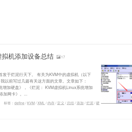
虚拟机添加设备总结
17
首发于烂泥行天下。 有关为KVM中的虚拟机（以下
，我以前写过几篇有关这方面的文章。文章如下：
系统增加硬盘》，《烂泥： KVM虚拟机Linux系统增加
加网卡》。...
标签：
define
/
KVM
/
XML
/
内存
/
定义
/
总结
/
添加
/
烂泥
/
硬