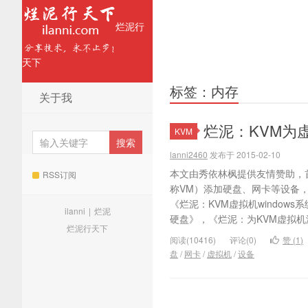
烂泥行
天下
标签：内存
关于我
烂泥：KVM为
KVM
lanni2460
发布于 2015-02-10
本文由秀依林枫提供友情赞助，
RSS订阅
称VM）添加硬盘、网卡等设备
《烂泥：KVM虚拟机windows
ilanni
|
烂泥
硬盘》，《烂泥：为KVM虚拟机添
烂泥行天下
阅读(10416)
评论(0)
赞 (
1
)
盘
/
网卡
/
虚拟机
/
设备