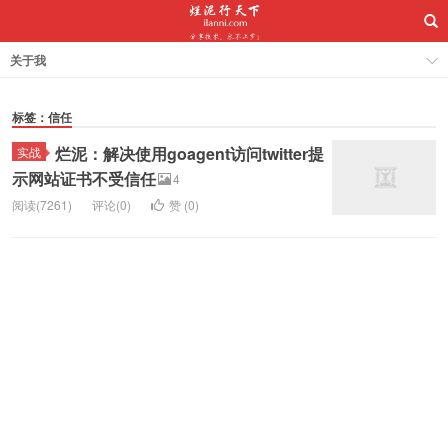
关于我
标签：信任
烂泥：解决使用goagent访问twitter提
实战
示网站证书不受信任
4
阅读(7261)
评论(0)
赞 (
0
)