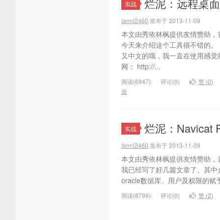
烂泥：远程桌面Re
实战
lanni2460
发布于 2013-11-09
本文由秀依林枫提供友情赞助，
今天来介绍这个工具很不错的。 Rem
又中文的哦，我一直在使用感觉很不错呢
网： http://...
阅读(6947)
评论(0)
赞 (
0
)
面
烂泥：Navicat
实战
lanni2460
发布于 2013-11-09
本文由秀依林枫提供友情赞助，首发于
我已经写了好几篇文章了。其中介绍了如
oracle数据库、用户及权限的赋予。
阅读(8796)
评论(0)
赞 (
2
)