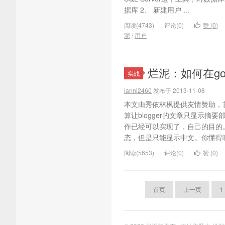
据库 2、 新建用户 ...
阅读(4743)
评论(0)
赞 (
0
)
泥
/
用户
烂泥：如何在go
实战
lanni2460
发布于 2013-11-08
本文由秀依林枫提供友情赞助，首发于
算让blogger的文章只显示摘要
作已经可以实现了，自己的目的
态，但是只能显示中文。你懂得呢，
阅读(5653)
评论(0)
赞 (
0
)
首页
上一页
1