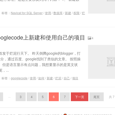
标签：
Navicat for SQL Server
/
使用
/
数据库
/
新建
/
权限
/
烂
oglecode上新建和使用自己的项目
4
烂泥行天下。 昨天倒腾google的blogger，打
部分，通过百度、google找到了类似的文章。 按照操
。但是语言显示有点问题，我想要显示的是英文状
...
标签：
googlecode
/
使用
/
如何
/
新建
/
烂泥
/
自己
/
项目
···
3
4
5
6
7
下一页
尾页
共 7