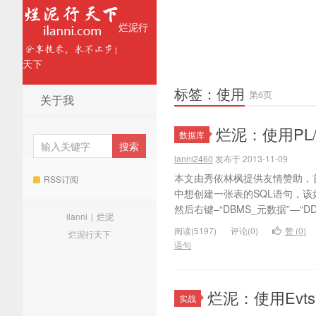
烂泥行
天下
标签：使用
第6页
关于我
烂泥：使用PL/
数据库
lanni2460
发布于 2013-11-09
本文由秀依林枫提供友情赞助，首发于
RSS订阅
中想创建一张表的SQL语句，该
然后右键–“DBMS_元数据”—“D
ilanni
|
烂泥
阅读(5197)
评论(0)
赞 (
0
)
烂泥行天下
语句
烂泥：使用Evts
实战