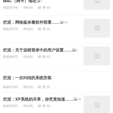
MAC（网卡）地址
1
阅读(5734)
评论(0)
赞 (
0
)
烂泥：网络版杀毒软件部署……
16
阅读(5072)
评论(0)
赞 (
0
)
烂泥：关于远程登录中的用户设置……
3
阅读(9437)
评论(0)
赞 (
0
)
烂泥：一次纠结的系统安装
阅读(3742)
评论(0)
赞 (
0
)
烂泥：XP系统的共享，你究竟知道……
18
阅读(3537)
评论(0)
赞 (
0
)